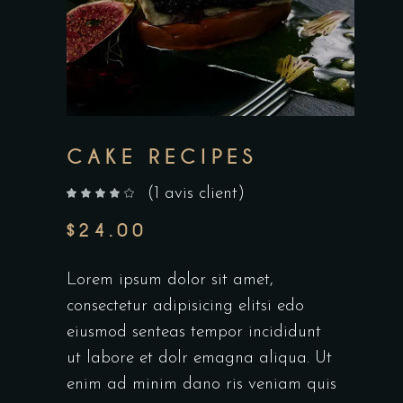
CAKE RECIPES
(
1
avis client)
sur 5 basé sur
notation client
$
24.00
Lorem ipsum dolor sit amet,
consectetur adipisicing elitsi edo
eiusmod senteas tempor incididunt
ut labore et dolr emagna aliqua. Ut
enim ad minim dano ris veniam quis