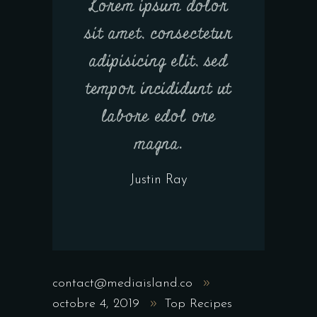
Lorem ipsum dolor
sit amet, consectetur
adipisicing elit, sed
tempor incididunt ut
labore edol ore
magna.
Justin Ray
contact@mediaisland.co
octobre 4, 2019
Top Recipes