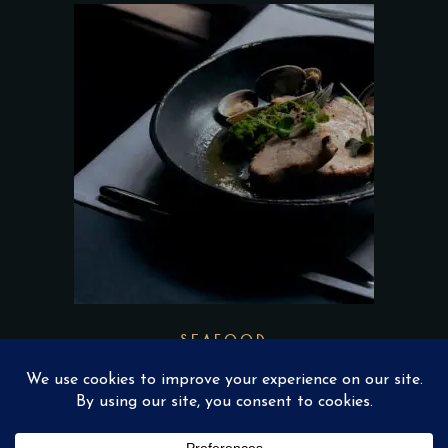
SEAFOOD
$
22.00