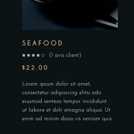
SEAFOOD
(
1
avis client)
sur 5 basé sur
notation client
$
22.00
Lorem ipsum dolor sit amet,
consectetur adipisicing elitsi edo
eiusmod senteas tempor incididunt
ut labore et dolr emagna aliqua. Ut
enim ad minim dano ris veniam quis