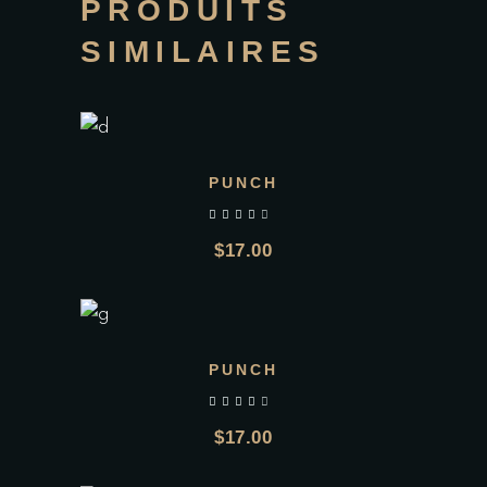
PRODUITS
SIMILAIRES
PUNCH
sur 5
$
17.00
Add to wishlist
PUNCH
sur 5
$
17.00
Add to wishlist