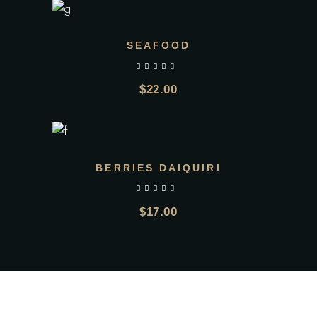
SEAFOOD
sur 5
$
22.00
Add to wishlist
BERRIES DAIQUIRI
sur 5
$
17.00
Add to wishlist