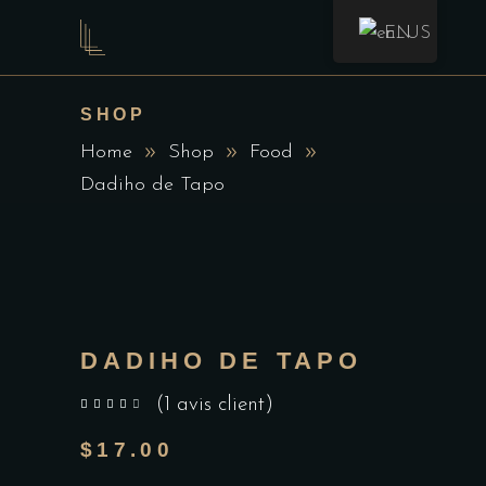
EN
SHOP
Home
Shop
Food
Dadiho de Tapo
DADIHO DE TAPO
(
1
avis client)
sur 5 basé sur
notation client
$
17.00