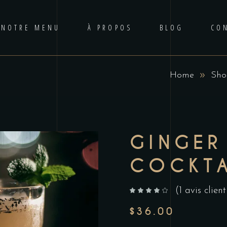
NOTRE MENU
À PROPOS
BLOG
CO
Home
Sho
GINGER
COCKTA
(
1
avis client
sur 5 basé sur
notation client
$
36.00