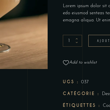
Lorem ipsum dolor sit am
edo eiusmod senteas te
emagna aliqua. Ut eni
AJOU
Add to wishlist
UGS :
037
CATÉGORIE :
Dess
ÉTIQUETTES :
Coc