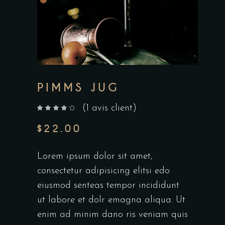
PIMMS JUG
(
1
avis client)
sur 5 basé sur
notation client
$
22.00
Lorem ipsum dolor sit amet,
consectetur adipisicing elitsi edo
eiusmod senteas tempor incididunt
ut labore et dolr emagna aliqua. Ut
enim ad minim dano ris veniam quis