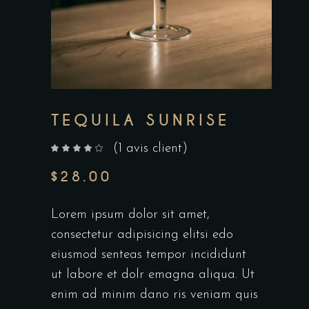
TEQUILA SUNRISE
(
1
avis client)
sur 5 basé sur
notation client
$
28.00
Lorem ipsum dolor sit amet,
consectetur adipisicing elitsi edo
eiusmod senteas tempor incididunt
ut labore et dolr emagna aliqua. Ut
enim ad minim dano ris veniam quis