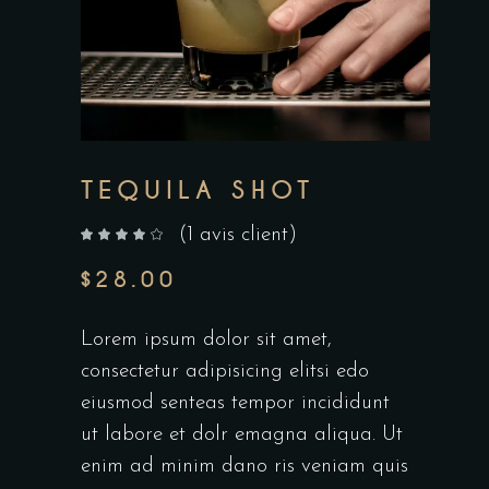
TEQUILA SHOT
(
1
avis client)
sur 5 basé sur
notation client
$
28.00
Lorem ipsum dolor sit amet,
consectetur adipisicing elitsi edo
eiusmod senteas tempor incididunt
ut labore et dolr emagna aliqua. Ut
enim ad minim dano ris veniam quis