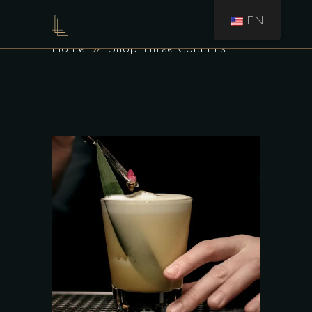
EN
SHOP THREE COLUMNS
Home
Shop Three Columns
AJOUTER AU PANIER