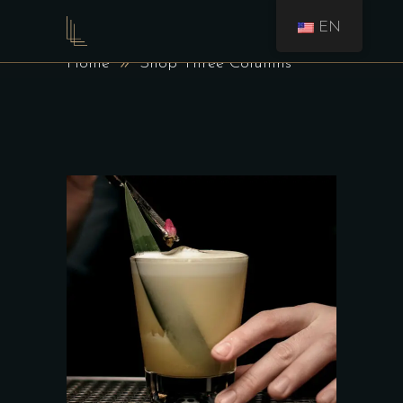
EN
SHOP THREE COLUMNS
Home
Shop Three Columns
AJOUTER AU PANIER